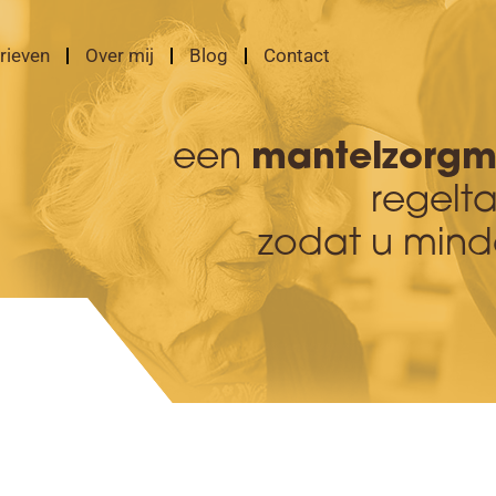
rieven
Over mij
Blog
Contact
een
mantelzorgm
regelt
zodat u minde