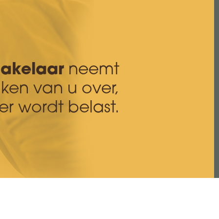
akelaar
neemt
aken van u over,
r wordt belast.