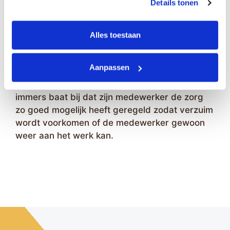
Details tonen
Vergoeding door
werkgevers
Alles toestaan
Steeds vaker is de mogelijkheid aanwezig dat
Aanpassen
de werkgever de kosten voor een
mantelzorgmakelaar op zich neemt. Hij heeft er
immers baat bij dat zijn medewerker de zorg
zo goed mogelijk heeft geregeld zodat verzuim
wordt voorkomen of de medewerker gewoon
weer aan het werk kan.