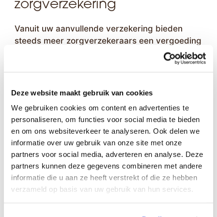
zorgverzekering
Vanuit uw aanvullende verzekering bieden
steeds meer zorgverzekeraars een vergoeding
voor het gebruik maken van de diensten van
een mantelzorgmakelaar.
Deze website maakt gebruik van cookies
Vergoedingen Door Verzekeraars (PDF)
We gebruiken cookies om content en advertenties te
personaliseren, om functies voor social media te bieden
Vergoeding door
en om ons websiteverkeer te analyseren. Ook delen we
gemeenten
informatie over uw gebruik van onze site met onze
partners voor social media, adverteren en analyse. Deze
Regelmatig vergoedt de gemeente (meestal
partners kunnen deze gegevens combineren met andere
vanuit de Wmo) de diensten van een
informatie die u aan ze heeft verstrekt of die ze hebben
verzameld op basis van uw gebruik van hun services.
mantelzorgmakelaar. Bijvoorbeeld via een
zorg- en welzijnsinstelling.