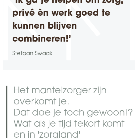
‘Ik ga je helpen om zorg,
privé èn werk goed te
kunnen blijven
combineren!’​
Stefaan Swaak
Het mantelzorger zijn
overkomt je.
Dat doe je toch gewoon!?
Wat als je tijd tekort komt
en in 'zorgland'